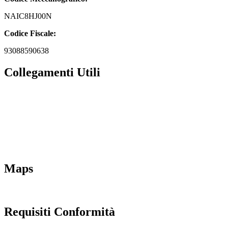
NAIC8HJ00N
Codice Fiscale:
93088590638
Collegamenti Utili
MIM
Iscrizioni Online
URP
Scuola in chiaro
INVALSI
Maps
Requisiti Conformità