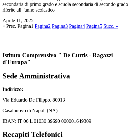
secondaria di primo grado e scuola secondaria di secondo grado
riferite all 'anno scolastico
Aprile 11, 2025
« Prec.
Pagina
1
Pagina
2
Pagina
3
Pagina
4
Pagina
5
Succ. »
Istituto Comprensivo " De Curtis - Ragazzi
d'Europa"
Sede Amministrativa
Indirizzo:
Via
Eduardo De Filippo
, 80013
Casalnuovo di Napoli (NA)
IBAN: IT 06 L 01030 39690 000001649309
Recapiti Telefonici