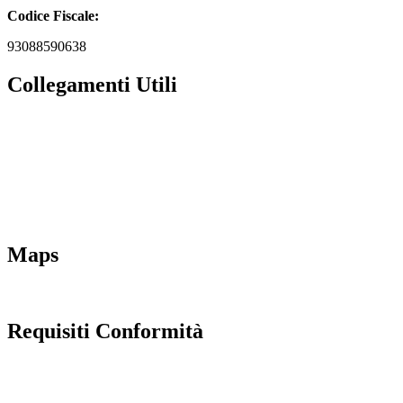
Codice Fiscale:
93088590638
Collegamenti Utili
MIM
Iscrizioni Online
URP
Scuola in chiaro
INVALSI
Maps
Requisiti Conformità
Privacy Policy
Dichiarazione di accessibilità