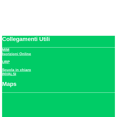
Codice Meccanografico:
NAIC8HJ00N
Codice Fiscale:
93088590638
Collegamenti Utili
MIM
Iscrizioni Online
URP
Scuola in chiaro
INVALSI
Maps