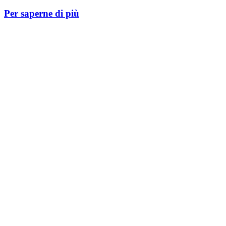
Per saperne di più
Istituto Comprensivo " De
Curtis - Ragazzi d'Europa"
Sede Amministrativa
Indirizzo:
Via
Eduardo De Filippo
, 80013
Casalnuovo di Napoli (NA)
IBAN: IT 06 L 01030 39690 000001649309
Recapiti Telefonici