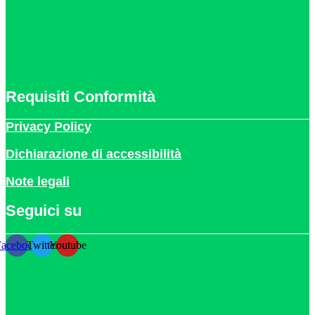
Requisiti Conformità
Privacy Policy
Dichiarazione di accessibilità
Note legali
Seguici su
Facebook
Twitter
Youtube