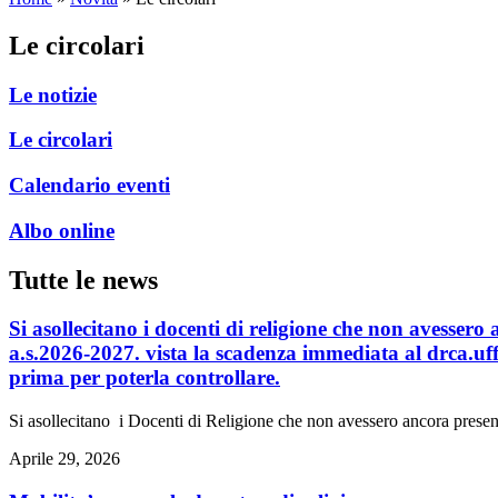
Le circolari
Le notizie
Le circolari
Calendario eventi
Albo online
Tutte le news
si asollecitano i docenti di religione che non avessero ancora presentato la scheda valutazione dei titoli per la compilazione della graduatoria su base diocesana
a.s.2026-2027. vista la scadenza immediata al drca.uffi
prima per poterla controllare.
Si asollecitano i Docenti di Religione che non avessero ancora present
Aprile 29, 2026