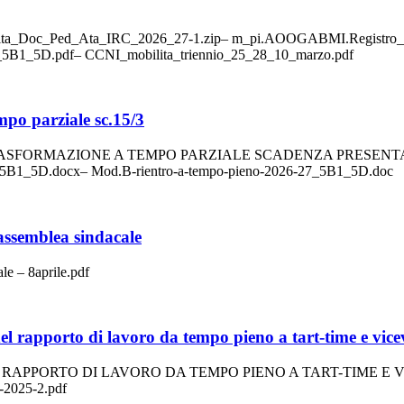
Doc_Ped_Ata_IRC_2026_27-1.zip– m_pi.AOOGABMI.Registro_De
B1_5D.pdf– CCNI_mobilita_triennio_25_28_10_marzo.pdf
mpo parziale sc.15/3
SFORMAZIONE A TEMPO PARZIALE SCADENZA PRESENTAZI
5B1_5D.docx– Mod.B-rientro-a-tempo-pieno-2026-27_5B1_5D.doc
 assemblea sindacale
le – 8aprile.pdf
del rapporto di lavoro da tempo pieno a tart-time e vice
EL RAPPORTO DI LAVORO DA TEMPO PIENO A TART-TIME E VIC
2025-2.pdf