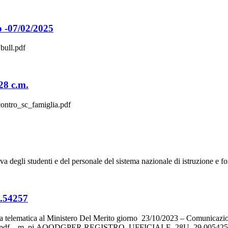
mo -07/02/2025
bull.pdf
-28 c.m.
contro_sc_famiglia.pdf
tiva degli studenti e del personale del sistema nazionale di istruzione e 
i.54257
telematica al Ministero Del Merito giorno 23/10/2023 – Comunicazione
3.pdf – m_pi.AOODGPER.REGISTRO_UFFICIALE_28U_29.0054257.