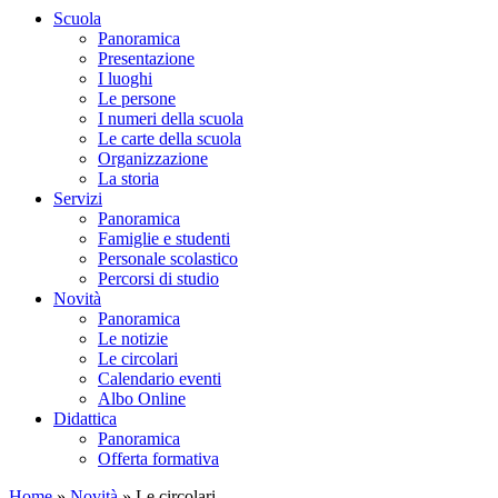
Scuola
Panoramica
Presentazione
I luoghi
Le persone
I numeri della scuola
Le carte della scuola
Organizzazione
La storia
Servizi
Panoramica
Famiglie e studenti
Personale scolastico
Percorsi di studio
Novità
Panoramica
Le notizie
Le circolari
Calendario eventi
Albo Online
Didattica
Panoramica
Offerta formativa
Home
»
Novità
»
Le circolari