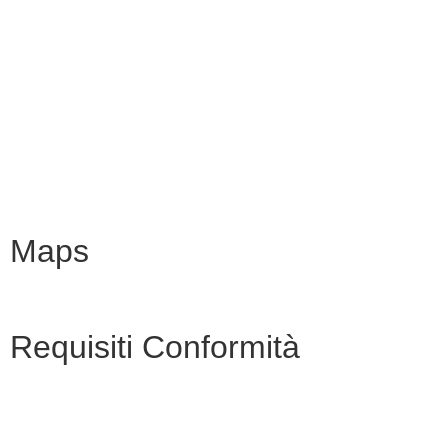
MIM
Iscrizioni Online
URP
Scuola in chiaro
INVALSI
Maps
Requisiti Conformità
Privacy Policy
Dichiarazione di accessibilità