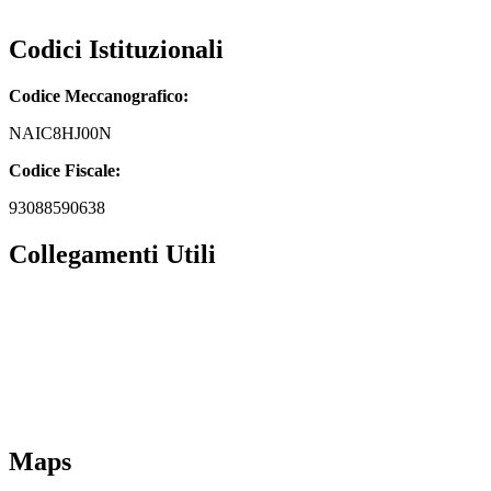
naic8hj00n@pec.istruzione.it
Codici Istituzionali
Codice Meccanografico:
NAIC8HJ00N
Codice Fiscale:
93088590638
Collegamenti Utili
MIM
Iscrizioni Online
URP
Scuola in chiaro
INVALSI
Maps