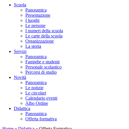
Scuola
Panoramica
Presentazione
I luoghi
Le persone
I numeri della scuola
Le carte della scuola
Organizzazione
La storia
Servizi
Panoramica
Famiglie e studenti
Personale scolastico
Percorsi di studio
Novità
Panoramica
Le notizie
Le circolari
Calendario eventi
Albo Online
Didattica
Panoramica
Offerta formativa
Home
»
Didattica
»
Offerta Formativa