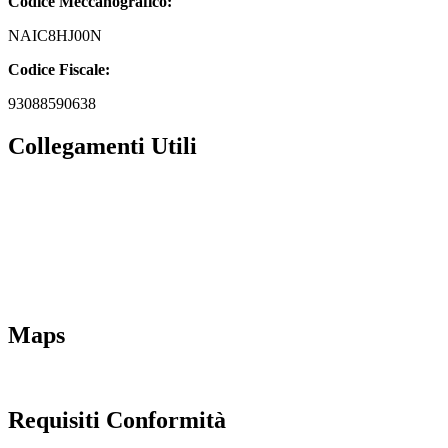
Codice Meccanografico:
NAIC8HJ00N
Codice Fiscale:
93088590638
Collegamenti Utili
MIM
Iscrizioni Online
URP
Scuola in chiaro
INVALSI
Maps
Requisiti Conformità