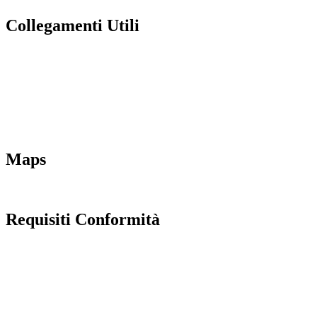
Collegamenti Utili
MIM
Iscrizioni Online
URP
Scuola in chiaro
INVALSI
Maps
Requisiti Conformità
Privacy Policy
Dichiarazione di accessibilità
Note legali