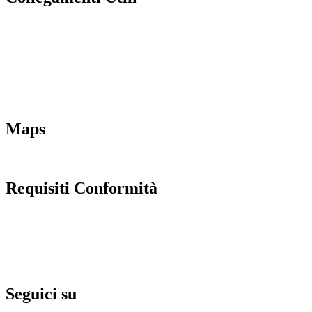
MIM
Iscrizioni Online
URP
Scuola in chiaro
INVALSI
Maps
Requisiti Conformità
Privacy Policy
Dichiarazione di accessibilità
Note legali
Seguici su