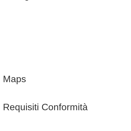
MIM
Iscrizioni Online
URP
Scuola in chiaro
INVALSI
Maps
Requisiti Conformità
Privacy Policy