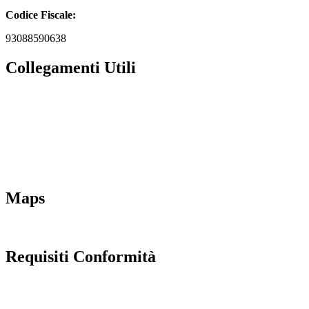
Codice Fiscale:
93088590638
Collegamenti Utili
MIM
Iscrizioni Online
URP
Scuola in chiaro
INVALSI
Maps
Requisiti Conformità
Privacy Policy