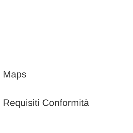
MIM
Iscrizioni Online
URP
Scuola in chiaro
INVALSI
Maps
Requisiti Conformità
Privacy Policy
Dichiarazione di accessibilità