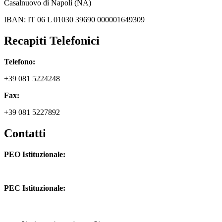
Casalnuovo di Napoli (NA)
IBAN: IT 06 L 01030 39690 000001649309
Recapiti Telefonici
Telefono:
+39 081 5224248
Fax:
+39 081 5227892
Contatti
PEO Istituzionale:
naic8hj00n@istruzione.it
PEC Istituzionale:
naic8hj00n@pec.istruzione.it