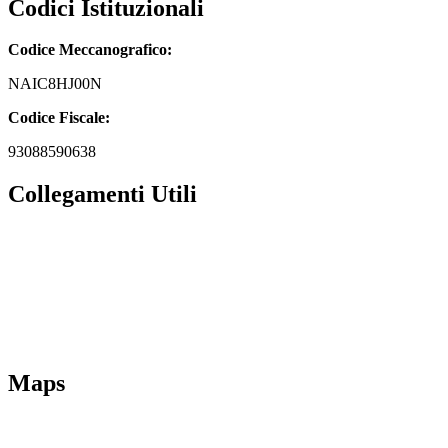
Codici Istituzionali
Codice Meccanografico:
NAIC8HJ00N
Codice Fiscale:
93088590638
Collegamenti Utili
MIM
Iscrizioni Online
URP
Scuola in chiaro
INVALSI
Maps