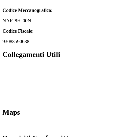
Codice Meccanografico:
NAIC8HJ00N
Codice Fiscale:
93088590638
Collegamenti Utili
MIM
Iscrizioni Online
URP
Scuola in chiaro
INVALSI
Maps