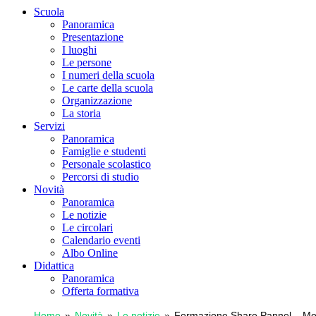
Scuola
Panoramica
Presentazione
I luoghi
Le persone
I numeri della scuola
Le carte della scuola
Organizzazione
La storia
Servizi
Panoramica
Famiglie e studenti
Personale scolastico
Percorsi di studio
Novità
Panoramica
Le notizie
Le circolari
Calendario eventi
Albo Online
Didattica
Panoramica
Offerta formativa
Home
Novità
Le notizie
Formazione Share Pannel – Monit