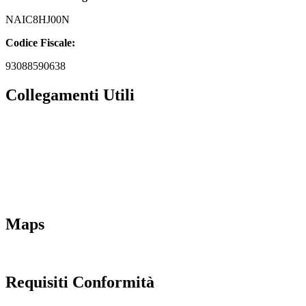
NAIC8HJ00N
Codice Fiscale:
93088590638
Collegamenti Utili
MIM
Iscrizioni Online
URP
Scuola in chiaro
INVALSI
Maps
Requisiti Conformità