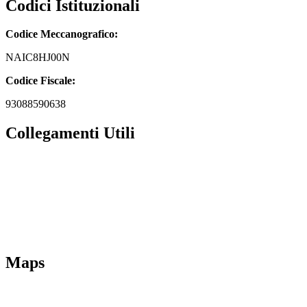
Codici Istituzionali
Codice Meccanografico:
NAIC8HJ00N
Codice Fiscale:
93088590638
Collegamenti Utili
MIM
Iscrizioni Online
URP
Scuola in chiaro
INVALSI
Maps