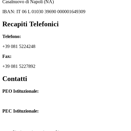
Casalnuovo di Napoli (NA)
IBAN: IT 06 L 01030 39690 000001649309
Recapiti Telefonici
Telefono:
+39 081 5224248
Fax:
+39 081 5227892
Contatti
PEO Istituzionale:
naic8hj00n@istruzione.it
PEC Istituzionale:
naic8hj00n@pec.istruzione.it