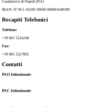
Casalnuovo di Napoli (NA)
IBAN: IT 06 L 01030 39690 000001649309
Recapiti Telefonici
Telefono:
+39 081 5224248
Fax:
+39 081 5227892
Contatti
PEO Istituzionale:
naic8hj00n@istruzione.it
PEC Istituzionale:
naic8hj00n@pec.istruzione.it