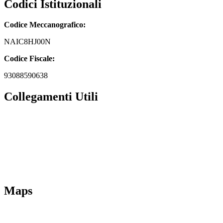
Codici Istituzionali
Codice Meccanografico:
NAIC8HJ00N
Codice Fiscale:
93088590638
Collegamenti Utili
MIM
Iscrizioni Online
URP
Scuola in chiaro
INVALSI
Maps