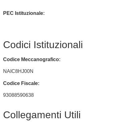
naic8hj00n@istruzione.it
PEC Istituzionale:
naic8hj00n@pec.istruzione.it
Codici Istituzionali
Codice Meccanografico:
NAIC8HJ00N
Codice Fiscale:
93088590638
Collegamenti Utili
MIM