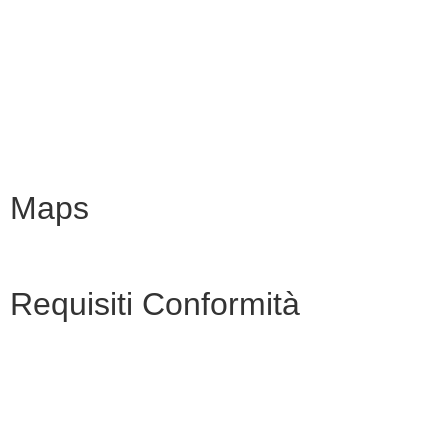
Iscrizioni Online
URP
Scuola in chiaro
INVALSI
Maps
Requisiti Conformità
Privacy Policy
Dichiarazione di accessibilità