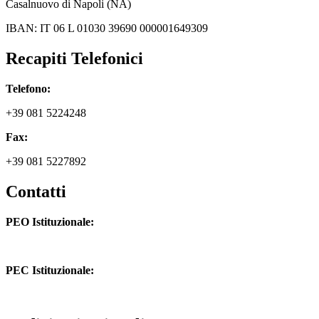
Casalnuovo di Napoli (NA)
IBAN: IT 06 L 01030 39690 000001649309
Recapiti Telefonici
Telefono:
+39 081 5224248
Fax:
+39 081 5227892
Contatti
PEO Istituzionale:
naic8hj00n@istruzione.it
PEC Istituzionale:
naic8hj00n@pec.istruzione.it