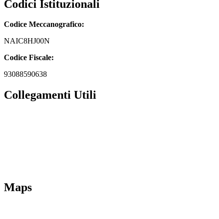
Codici Istituzionali
Codice Meccanografico:
NAIC8HJ00N
Codice Fiscale:
93088590638
Collegamenti Utili
MIM
Iscrizioni Online
URP
Scuola in chiaro
INVALSI
Maps