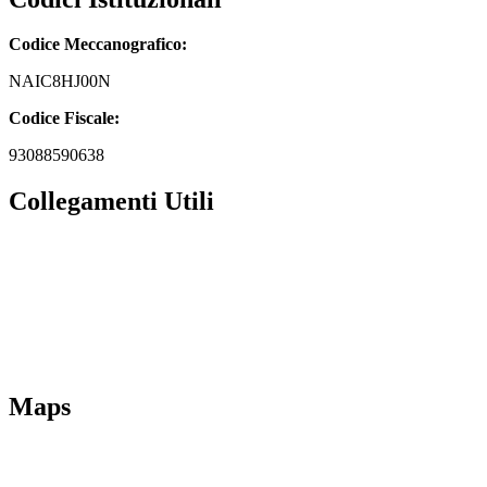
Codice Meccanografico:
NAIC8HJ00N
Codice Fiscale:
93088590638
Collegamenti Utili
MIM
Iscrizioni Online
URP
Scuola in chiaro
INVALSI
Maps