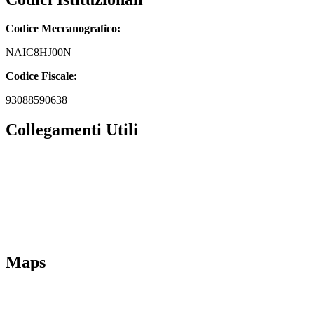
Codice Meccanografico:
NAIC8HJ00N
Codice Fiscale:
93088590638
Collegamenti Utili
MIM
Iscrizioni Online
URP
Scuola in chiaro
INVALSI
Maps