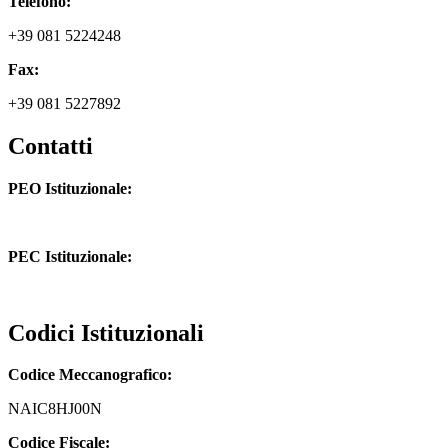
Telefono:
+39 081 5224248
Fax:
+39 081 5227892
Contatti
PEO Istituzionale:
naic8hj00n@istruzione.it
PEC Istituzionale:
naic8hj00n@pec.istruzione.it
Codici Istituzionali
Codice Meccanografico:
NAIC8HJ00N
Codice Fiscale: