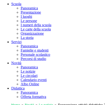
Scuola
Panoramica
Presentazione
I luoghi
Le persone
I numeri della scuola
Le carte della scuola
Organizzazione
La storia
Servizi
Panoramica
Famiglie e studenti
Personale scolastico
Percorsi di studio
Novità
Panoramica
Le notizie
Le circolari
Calendario eventi
Albo Online
Didattica
Panoramica
Offerta formativa
Home
Novità
Le notizie
Sospensione attività didattiche