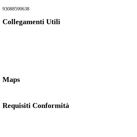
93088590638
Collegamenti Utili
MIM
Iscrizioni Online
URP
Scuola in chiaro
INVALSI
Maps
Requisiti Conformità
Privacy Policy
Dichiarazione di accessibilità