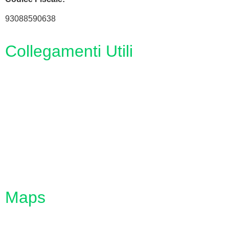
93088590638
Collegamenti Utili
MIM
Iscrizioni Online
URP
Scuola in chiaro
INVALSI
Maps