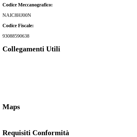
Codice Meccanografico:
NAIC8HJ00N
Codice Fiscale:
93088590638
Collegamenti Utili
MIM
Iscrizioni Online
URP
Scuola in chiaro
INVALSI
Maps
Requisiti Conformità