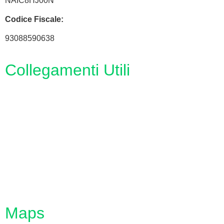
NAIC8HJ00N
Codice Fiscale:
93088590638
Collegamenti Utili
MIM
Iscrizioni Online
URP
Scuola in chiaro
INVALSI
Maps