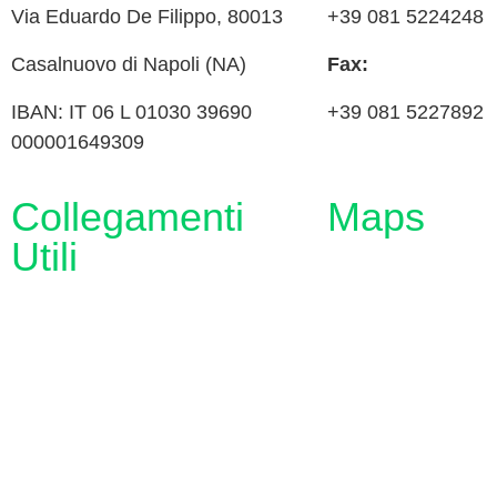
Via
Eduardo De Filippo
, 80013
+39 081 5224248
Casalnuovo di Napoli (NA)
Fax:
IBAN: IT 06 L 01030 39690
+39 081 5227892
000001649309
Collegamenti
Maps
Utili
MIM
Iscrizioni Online
URP
Scuola in chiaro