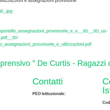
tilizzazzioni e assegnazioni provvisorie
l_.jpg
sportello_assegnazioni_provvisorie_e_u__3D__3D_us-
i.pdf__3D
lo_assegnazioni_provvisorie_e_utilizzazioni.pdf
mprensivo " De Curtis - Ragazzi
Contatti
C
Is
PEO Istituzionale:
Cod
naic8hj00n@istruzione.it