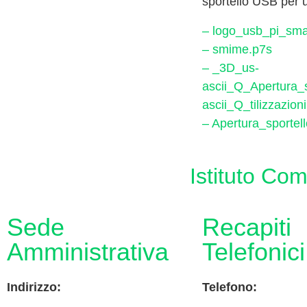
sportello USB per u
– logo_usb_pi_smal
– smime.p7s
– _3D_us-
ascii_Q_Apertura_
ascii_Q_tilizzazion
– Apertura_sportel
Istituto Co
Sede
Recapiti
Amministrativa
Telefonici
Indirizzo:
Telefono: