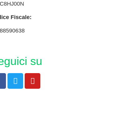
IC8HJ00N
ice Fiscale:
88590638
eguici su