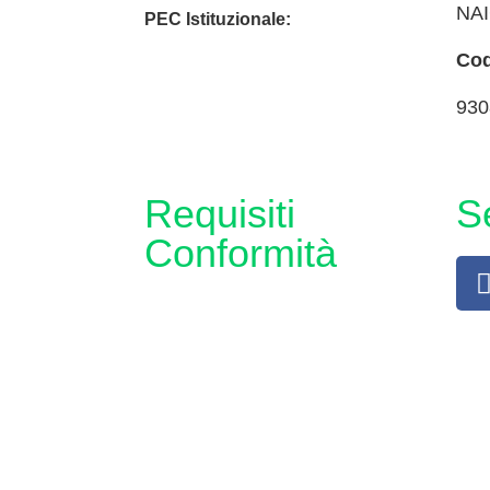
NA
PEC Istituzionale:
Cod
naic8hj00n@pec.istruzione.it
930
Requisiti
S
Conformità
Privacy Policy
Dichiarazione di accessibilità
Note legali