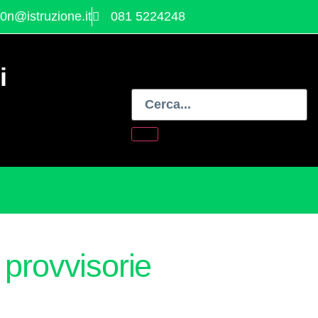
0n@istruzione.it
081 5224248
i
 provvisorie