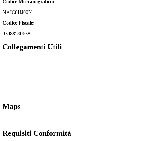
Codice Meccanografico:
NAIC8HJ00N
Codice Fiscale:
93088590638
Collegamenti Utili
MIM
Iscrizioni Online
URP
Scuola in chiaro
INVALSI
Maps
Requisiti Conformità