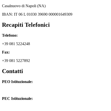
Casalnuovo di Napoli (NA)
IBAN: IT 06 L 01030 39690 000001649309
Recapiti Telefonici
Telefono:
+39 081 5224248
Fax:
+39 081 5227892
Contatti
PEO Istituzionale:
naic8hj00n@istruzione.it
PEC Istituzionale:
naic8hj00n@pec.istruzione.it