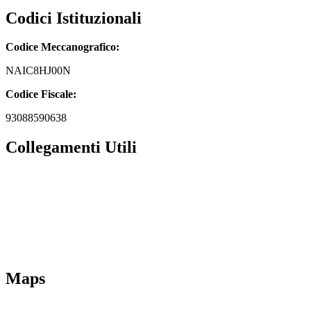
Codici Istituzionali
Codice Meccanografico:
NAIC8HJ00N
Codice Fiscale:
93088590638
Collegamenti Utili
MIM
Iscrizioni Online
URP
Scuola in chiaro
INVALSI
Maps