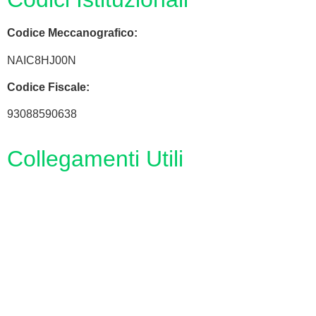
Codice Meccanografico:
NAIC8HJ00N
Codice Fiscale:
93088590638
Collegamenti Utili
MIM
Iscrizioni Online
URP
Scuola in chiaro