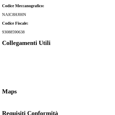
Codice Meccanografico:
NAIC8HJ00N
Codice Fiscale:
93088590638
Collegamenti Utili
MIM
Iscrizioni Online
URP
Scuola in chiaro
INVALSI
Maps
Requisiti Conformità