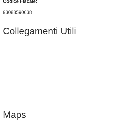
Codice Fiscale:
93088590638
Collegamenti Utili
MIM
Iscrizioni Online
URP
Scuola in chiaro
INVALSI
Maps