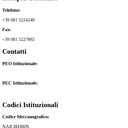
Telefono:
+39 081 5224248
Fax:
+39 081 5227892
Contatti
PEO Istituzionale:
naic8hj00n@istruzione.it
PEC Istituzionale:
naic8hj00n@pec.istruzione.it
Codici Istituzionali
Codice Meccanografico:
NAIC8HJ00N