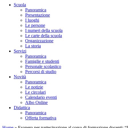
Scuola
Panoramica
Presentazione
I luoghi
Le persone
I numeri della scuola
Le carte della scuola
Organizzazione
La storia
Servizi
Panoramica
Famiglie e studenti
Personale scolastico
Percorsi di studio
Novità
Panoramica
Le notizie
Le circolari
Calendario eventi
Albo Online
Didattica
Panoramica
Offerta formativa
Home
»
Esonero per partecipazione al corso di formazione docenti: “L