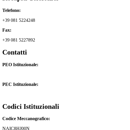
Telefono:
+39 081 5224248
Fax:
+39 081 5227892
Contatti
PEO Istituzionale:
naic8hj00n@istruzione.it
PEC Istituzionale:
naic8hj00n@pec.istruzione.it
Codici Istituzionali
Codice Meccanografico:
NAIC8HJ00N