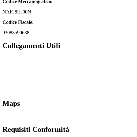
Codice Meccanografico:
NAIC8HJ00N
Codice Fiscale:
93088590638
Collegamenti Utili
MIM
Iscrizioni Online
URP
Scuola in chiaro
INVALSI
Maps
Requisiti Conformità