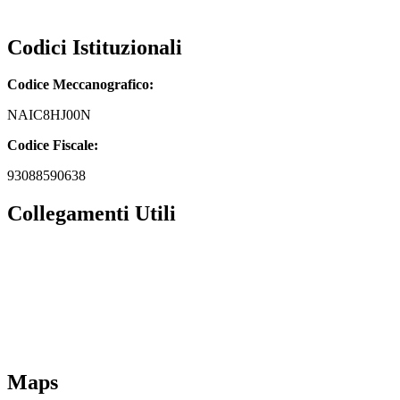
naic8hj00n@pec.istruzione.it
Codici Istituzionali
Codice Meccanografico:
NAIC8HJ00N
Codice Fiscale:
93088590638
Collegamenti Utili
MIM
Iscrizioni Online
URP
Scuola in chiaro
INVALSI
Maps