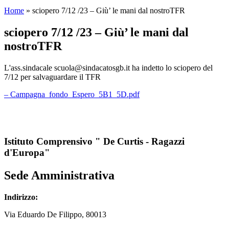
Home
»
sciopero 7/12 /23 – Giù’ le mani dal nostroTFR
sciopero 7/12 /23 – Giù’ le mani dal
nostroTFR
L'ass.sindacale scuola@sindacatosgb.it ha indetto lo sciopero del
7/12 per salvaguardare il TFR
– Campagna_fondo_Espero_5B1_5D.pdf
Istituto Comprensivo " De Curtis - Ragazzi
d'Europa"
Sede Amministrativa
Indirizzo:
Via
Eduardo De Filippo
, 80013