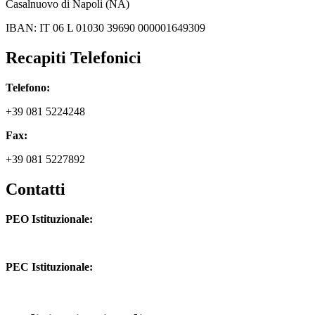
Casalnuovo di Napoli (NA)
IBAN: IT 06 L 01030 39690 000001649309
Recapiti Telefonici
Telefono:
+39 081 5224248
Fax:
+39 081 5227892
Contatti
PEO Istituzionale:
naic8hj00n@istruzione.it
PEC Istituzionale:
naic8hj00n@pec.istruzione.it