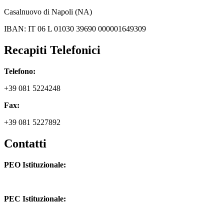
Casalnuovo di Napoli (NA)
IBAN: IT 06 L 01030 39690 000001649309
Recapiti Telefonici
Telefono:
+39 081 5224248
Fax:
+39 081 5227892
Contatti
PEO Istituzionale:
naic8hj00n@istruzione.it
PEC Istituzionale:
naic8hj00n@pec.istruzione.it