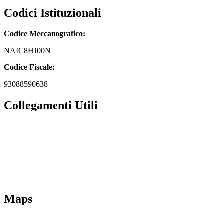
Codici Istituzionali
Codice Meccanografico:
NAIC8HJ00N
Codice Fiscale:
93088590638
Collegamenti Utili
MIM
Iscrizioni Online
URP
Scuola in chiaro
INVALSI
Maps