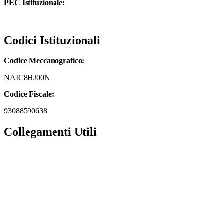
PEC Istituzionale:
naic8hj00n@pec.istruzione.it
Codici Istituzionali
Codice Meccanografico:
NAIC8HJ00N
Codice Fiscale:
93088590638
Collegamenti Utili
MIM
Iscrizioni Online
URP
Scuola in chiaro
INVALSI