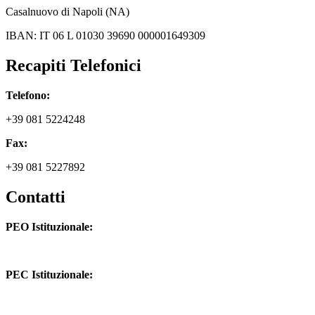
Casalnuovo di Napoli (NA)
IBAN: IT 06 L 01030 39690 000001649309
Recapiti Telefonici
Telefono:
+39 081 5224248
Fax:
+39 081 5227892
Contatti
PEO Istituzionale:
naic8hj00n@istruzione.it
PEC Istituzionale:
naic8hj00n@pec.istruzione.it