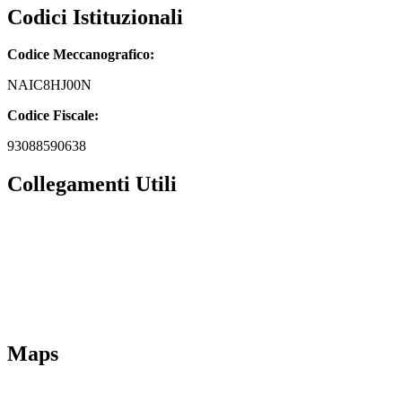
Codici Istituzionali
Codice Meccanografico:
NAIC8HJ00N
Codice Fiscale:
93088590638
Collegamenti Utili
MIM
Iscrizioni Online
URP
Scuola in chiaro
INVALSI
Maps