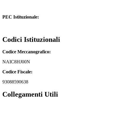
naic8hj00n@istruzione.it
PEC Istituzionale:
naic8hj00n@pec.istruzione.it
Codici Istituzionali
Codice Meccanografico:
NAIC8HJ00N
Codice Fiscale:
93088590638
Collegamenti Utili
MIM
Iscrizioni Online
URP