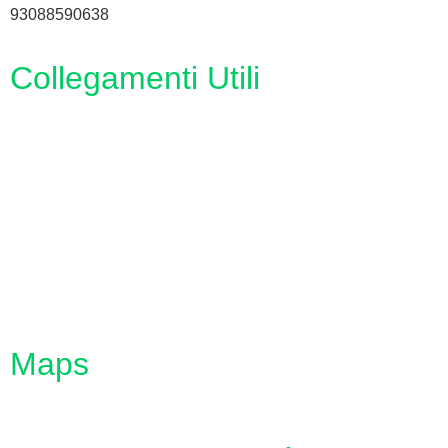
93088590638
Collegamenti Utili
MIM
Iscrizioni Online
URP
Scuola in chiaro
INVALSI
Maps