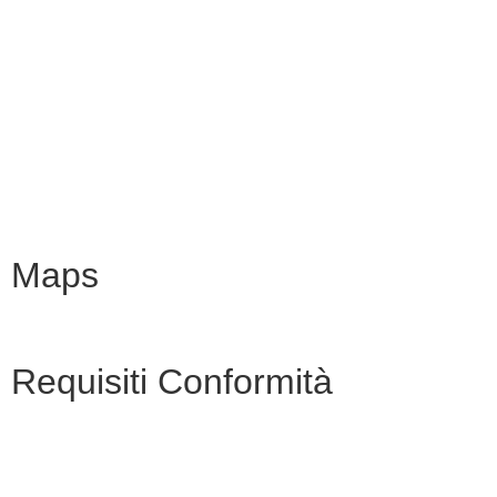
MIM
Iscrizioni Online
URP
Scuola in chiaro
INVALSI
Maps
Requisiti Conformità
Privacy Policy
Dichiarazione di accessibilità