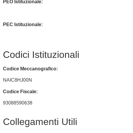
PEO Istituzionale:
naic8hj00n@istruzione.it
PEC Istituzionale:
naic8hj00n@pec.istruzione.it
Codici Istituzionali
Codice Meccanografico:
NAIC8HJ00N
Codice Fiscale:
93088590638
Collegamenti Utili