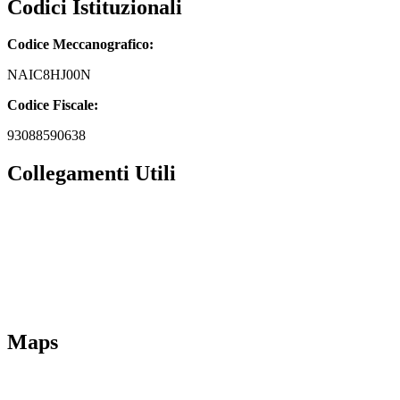
Codici Istituzionali
Codice Meccanografico:
NAIC8HJ00N
Codice Fiscale:
93088590638
Collegamenti Utili
MIM
Iscrizioni Online
URP
Scuola in chiaro
INVALSI
Maps