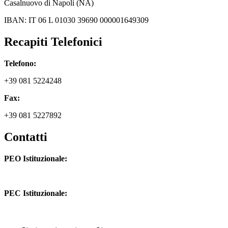
Casalnuovo di Napoli (NA)
IBAN: IT 06 L 01030 39690 000001649309
Recapiti Telefonici
Telefono:
+39 081 5224248
Fax:
+39 081 5227892
Contatti
PEO Istituzionale:
naic8hj00n@istruzione.it
PEC Istituzionale:
naic8hj00n@pec.istruzione.it