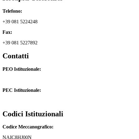
Telefono:
+39 081 5224248
Fax:
+39 081 5227892
Contatti
PEO Istituzionale:
naic8hj00n@istruzione.it
PEC Istituzionale:
naic8hj00n@pec.istruzione.it
Codici Istituzionali
Codice Meccanografico:
NAIC8HJ00N