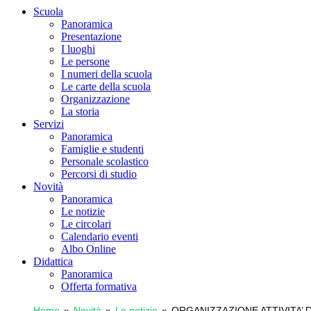
Scuola
Panoramica
Presentazione
I luoghi
Le persone
I numeri della scuola
Le carte della scuola
Organizzazione
La storia
Servizi
Panoramica
Famiglie e studenti
Personale scolastico
Percorsi di studio
Novità
Panoramica
Le notizie
Le circolari
Calendario eventi
Albo Online
Didattica
Panoramica
Offerta formativa
Home
Novità
Le notizie
ORGANIZZAZIONE ATTIVITA’ 