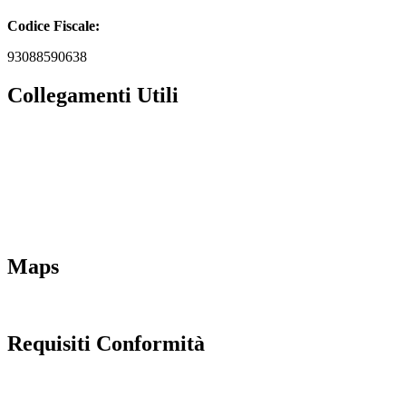
Codice Fiscale:
93088590638
Collegamenti Utili
MIM
Iscrizioni Online
URP
Scuola in chiaro
INVALSI
Maps
Requisiti Conformità
Privacy Policy