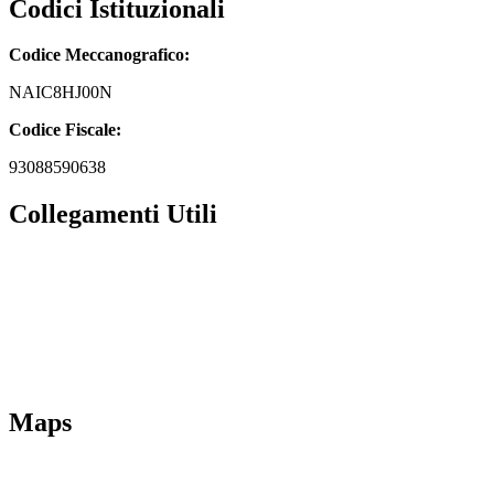
Codici Istituzionali
Codice Meccanografico:
NAIC8HJ00N
Codice Fiscale:
93088590638
Collegamenti Utili
MIM
Iscrizioni Online
URP
Scuola in chiaro
INVALSI
Maps