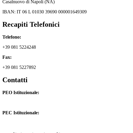
Casalnuovo di Napoli (NA)
IBAN: IT 06 L 01030 39690 000001649309
Recapiti Telefonici
Telefono:
+39 081 5224248
Fax:
+39 081 5227892
Contatti
PEO Istituzionale:
naic8hj00n@istruzione.it
PEC Istituzionale:
naic8hj00n@pec.istruzione.it