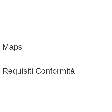
URP
Scuola in chiaro
INVALSI
Maps
Requisiti Conformità
Privacy Policy
Dichiarazione di accessibilità
Note legali