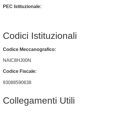
PEC Istituzionale:
naic8hj00n@pec.istruzione.it
Codici Istituzionali
Codice Meccanografico:
NAIC8HJ00N
Codice Fiscale:
93088590638
Collegamenti Utili
MIM
Iscrizioni Online