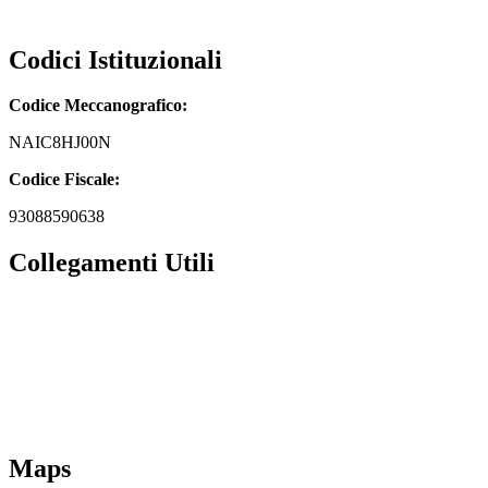
naic8hj00n@pec.istruzione.it
Codici Istituzionali
Codice Meccanografico:
NAIC8HJ00N
Codice Fiscale:
93088590638
Collegamenti Utili
MIM
Iscrizioni Online
URP
Scuola in chiaro
INVALSI
Maps