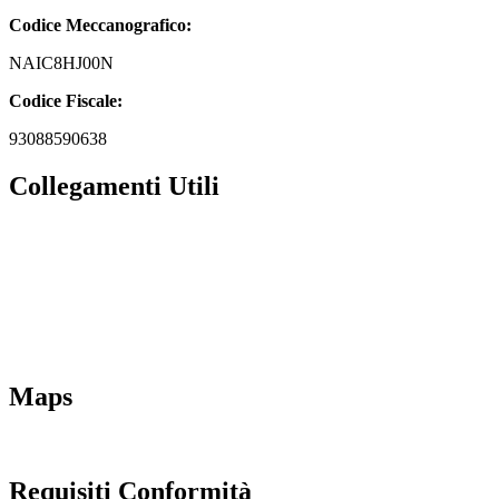
Codice Meccanografico:
NAIC8HJ00N
Codice Fiscale:
93088590638
Collegamenti Utili
MIM
Iscrizioni Online
URP
Scuola in chiaro
INVALSI
Maps
Requisiti Conformità