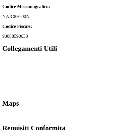
Codice Meccanografico:
NAIC8HJ00N
Codice Fiscale:
93088590638
Collegamenti Utili
MIM
Iscrizioni Online
URP
Scuola in chiaro
INVALSI
Maps
Requisiti Conformità